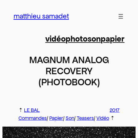
Aller
au
matthieu samadet
contenu
vidéo
photo
son
papier
MAGNUM ANALOG
RECOVERY
(PHOTOBOOK)
⇡
LE BAL
2017
Commandes
/ 
Papier
/ 
Son
/ 
Teasers
/ 
Vidéo
⇡