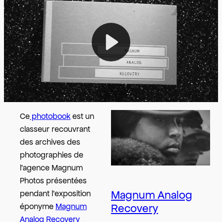
Ce
photobook
est un
classeur recouvrant
des archives des
photographies de
l’agence Magnum
Photos présentées
Magnum Analog
pendant l’exposition
Recovery
éponyme
Magnum
Analog Recovery